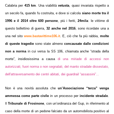
Calabria per
415 km
. Una viabilità
vetusta
, quasi invariata rispetto a
un secolo fa, quando fu costruita, e dove si calcola
siano morte tra il
1996 e il 2014 oltre 600 persone
, più i feriti,
24mila
: le vittime di
questo bollettino di guerra,
32 anche nel 2016
, sono ricordate una a
una nel sito
www.bastavittime106.it
. E, ciò che fa più rabbia,
molte
di queste tragedie
sono state
almeno
concausate
dalle condizioni
non a norma
in cui versa
la SS 106, chiamata anche
“strada della
morte”
, insidiosissima a causa
di una miriade di accessi non
autorizzati, fuori norma o non segnalati, del manto stradale dissestato,
dell'attraversamento dei centri abitati, dei guardrail “assassini”...
Non è una novità assoluta che
un’Associazione “terza” venga
ammessa come parte civile
in un processo per
incidente stradale
.
Il
Tribunale di Frosinone
, con un’ordinanza del Gup, in riferimento al
caso della morte di un pedone falciato da un automobilista positivo al