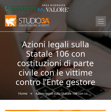
Skip to main content
800 09 02 10
Azioni legali sulla
Statale 106 con
costituzioni di parte
civile con le vittime
contro l’Ente gestore
→
Azioni legali sulla Statale 106 con costituzioni di parte civile con le vittime contro l’Ente gestore
Home