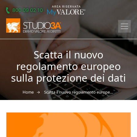
Skip to main content
800 09 02 10
Scatta il nuovo
regolamento europeo
sulla protezione dei dati
→
Scatta il nuovo regolamento europeo sulla protezione dei dati
Home