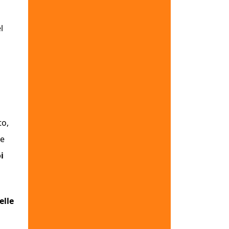
l
to,
le
i
elle