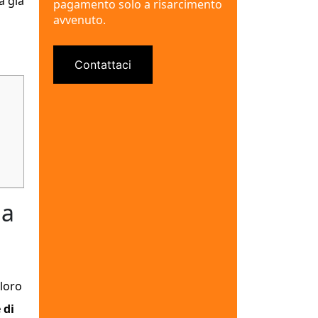
va già
pagamento solo a risarcimento
avvenuto.
Contattaci
la
 loro
 di