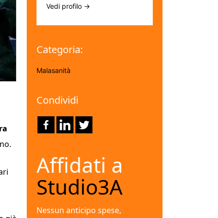
Vedi profilo →
Categoria:
Malasanità
Condividi
ra
ano.
Affidati a
ari
Studio3A
Nessun anticipo spese,