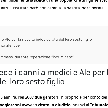
a semplicemente la
scelta di una coppia
, che di figli ne ave
ltri. Il risultato però non cambia, la nascita indesiderata
 e Ale per la nascita indesiderata del loro sesto figlio
nto alle tube
ommessi durante l’operazione “incriminata”
ede i danni a medici e Ale per 
el loro sesto figlio
15 anni fa. Nel 2007
due genitori
, in proprio e per conto dei
 maggiorenni
avevano
citato in giudizio
innanzi al
Tribunale