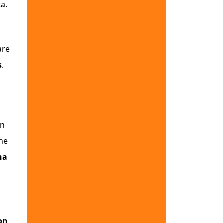
ta.
are
s
.
in
che
na
on