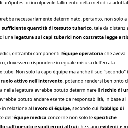
di un’ipotesi di incolpevole fallimento della metodica adotta
si sarebbe necessariamente determinato, pertanto, non solo a
sufficiente quantità di tessuto tubarico
, tale da distanzi
 di una
legatura sui capi tubarici non costretta
legge arti
medici, entrambi componenti l
‘équipe operatoria
che aveva
ico, dovessero rispondere in eguale misura dell’errata
le tube. Non solo la capo équipe ma anche il suo “secondo” 
n
ruolo attivo nell’intervento
, potendo rendersi ben onto 
sa nella legatura avrebbe potuto determinare il
rischio di u
 avrebbe potuto andare esente da responsabilità, in base al
 in relazione al
lavoro di équipe,
secondo cui
l’obbligo di
 dell’
équipe medica
concerne non solo le
specifiche
lo sull’operato e sugli errori altrui
che siano
evidenti e n