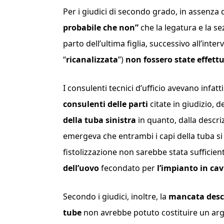
Per i giudici di secondo grado,
in assenza 
probabile che non”
che la legatura e la se
parto dell’ultima figlia, successivo all’int
“
ricanalizzata
”)
non fossero state effettu
I consulenti tecnici d’ufficio avevano infatt
consulenti delle parti
citate in giudizio, 
della tuba sinistra
in quanto, dalla descri
emergeva che entrambi i capi della tuba 
fistolizzazione non sarebbe stata sufficien
dell’uovo
fecondato per
l’impianto in ca
Secondo i giudici, inoltre, la
mancata descri
tube
non avrebbe potuto costituire un ar