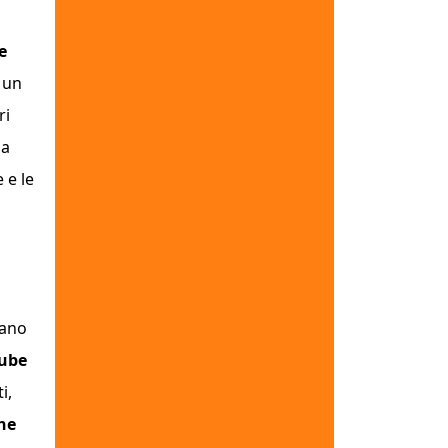
e
: un
ri
la
 e le
vano
tube
i,
one