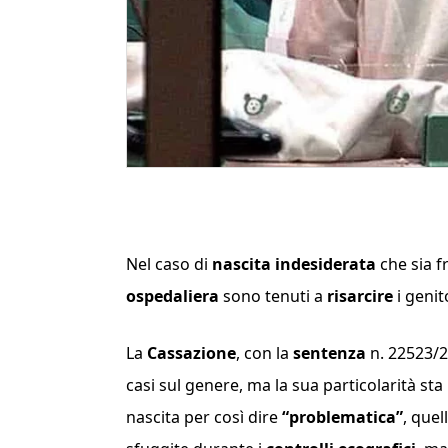
Nel caso di
nascita indesiderata
che sia f
ospedaliera
sono tenuti a
risarcire
i geni
La
Cassazione
, con la
sentenza
n. 22523/22
casi sul genere, ma la sua particolarità st
nascita per così dire
“problematica”
, quel