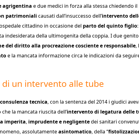
e agrigentina
e due medici in forza alla stessa chiedendo il
on patrimoniali
causati dall’insuccesso dell’
intervento dell
’ospedale cittadino in occasione del
parto del quinto figlio
a indesiderata della ultimogenita della coppia. I due genito
ne del diritto alla procreazione cosciente e responsabile
, 
ato
e la mancata informazione circa le indicazioni da seguire
 di un intervento alle tube
consulenza tecnica
,
con la sentenza del 2014 i giudici ave
che la mancata riuscita dell’
intervento di legatura delle 
a imperita
,
imprudente e negligente
dei sanitari convenut
 fenomeno, assolutamente
asintomatico
, della “
fistolizzazi