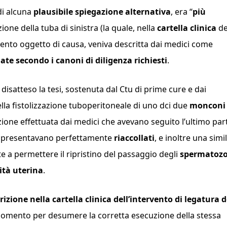
di alcuna
plausibile spiegazione alternativa
, era “
più
zione della tuba di sinistra (la quale, nella
cartella clinica
de
ervento oggetto di causa, veniva descritta dai medici come
ate secondo i canoni di diligenza richiesti
.
i disatteso la tesi, sostenuta dal Ctu di prime cure e dai
della fistolizzazione tuboperitoneale di uno dci due
monconi
zione effettuata dai medici che avevano seguito l’ultimo par
si presentavano perfettamente
riaccollati
, e inoltre una simi
te a permettere il ripristino del passaggio degli
spermatozo
vità
uterina
.
zione nella cartella clinica dell’intervento di legatura d
gomento per desumere la corretta esecuzione della stessa