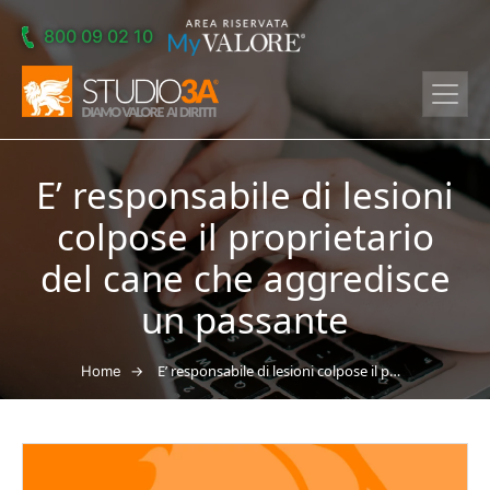
Skip to main content
800 09 02 10
E’ responsabile di lesioni
colpose il proprietario
del cane che aggredisce
un passante
→
E’ responsabile di lesioni colpose il proprietario del cane che aggredisce un passante
Home