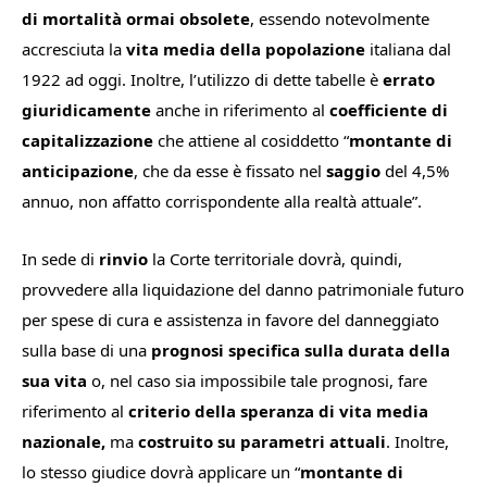
di mortalità ormai obsolete
, essendo notevolmente
accresciuta la
vita media della popolazione
italiana dal
1922 ad oggi. Inoltre, l’utilizzo di dette tabelle è
errato
giuridicamente
anche in riferimento al
coefficiente di
capitalizzazione
che attiene al cosiddetto “
montante di
anticipazione
, c
he da esse è fissato nel
saggio
del 4,5%
annuo, non affatto corrispondente alla realtà attuale”
.
In sede di
rinvio
la Corte territoriale dovrà, quindi,
provvedere alla liquidazione del danno patrimoniale futuro
per spese di cura e assistenza in favore del danneggiato
sulla base di una
prognosi specifica sulla durata della
sua vita
o, nel caso sia impossibile tale prognosi, fare
riferimento al
criterio della speranza di vita media
nazionale,
ma
costruito su parametri attuali
. Inoltre,
lo stesso giudice dovrà applicare un “
montante di