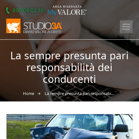
Skip to main content
800 09 02 10
La sempre presunta pari
responsabilità dei
conducenti
→
La sempre presunta pari responsabilità dei conducenti
Home