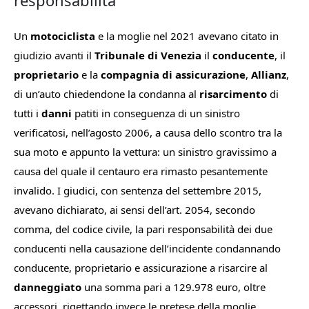
responsabilità
Un
motociclista
e la moglie nel 2021 avevano citato in
giudizio avanti il
Tribunale di Venezia
il
conducente
, il
proprietario
e la
compagnia di assicurazione
,
Allianz
,
di un’auto chiedendone la condanna al
risarcimento
di
tutti i
danni
patiti in conseguenza di un sinistro
verificatosi, nell’agosto 2006, a causa dello scontro tra la
sua moto e appunto la vettura: un sinistro gravissimo a
causa del quale il centauro era rimasto pesantemente
invalido. I giudici, con sentenza del settembre 2015,
avevano dichiarato, ai sensi dell’art. 2054, secondo
comma, del codice civile, la pari responsabilità dei due
conducenti nella causazione dell’incidente condannando
conducente, proprietario e assicurazione a risarcire al
danneggiato
una somma pari a 129.978 euro, oltre
accessori, rigettando invece le pretese della moglie.