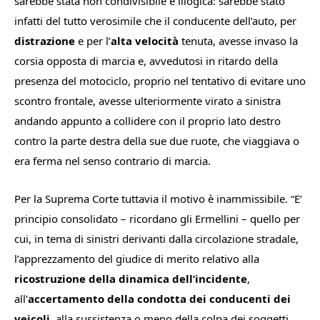
sarebbe stata non condivisibile e illogica: sarebbe stato
infatti del tutto verosimile che il conducente dell’auto, per
distrazione
e per l’
alta velocità
tenuta, avesse invaso la
corsia opposta di marcia e, avvedutosi in ritardo della
presenza del motociclo, proprio nel tentativo di evitare uno
scontro frontale, avesse ulteriormente virato a sinistra
andando appunto a collidere con il proprio lato destro
contro la parte destra della sue due ruote, che viaggiava o
era ferma nel senso contrario di marcia.
Per la Suprema Corte tuttavia il motivo è inammissibile. “
E’
principio consolidato
– ricordano gli Ermellini –
quello per
cui, in tema di sinistri derivanti dalla circolazione stradale,
l’apprezzamento del giudice di merito relativo alla
ricostruzione della dinamica dell’incidente
,
all’
accertamento della condotta dei conducenti dei
veicoli
, alla sussistenza o meno della colpa dei soggetti