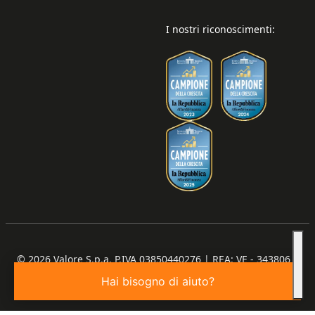
I nostri riconoscimenti:
© 2026
Valore S.p.a. P.IVA 03850440276 | REA: VE - 343806 |
Capitale Sociale €100.000,00 I.V.
Hai bisogno di aiuto?