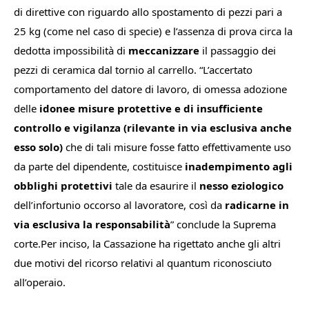
di direttive con riguardo allo spostamento di pezzi pari a
25 kg (come nel caso di specie) e l’assenza di prova circa la
dedotta impossibilità di
meccanizzare
il passaggio dei
pezzi di ceramica dal tornio al carrello. “
L’accertato
comportamento del datore di lavoro, di omessa adozione
delle
idonee misure protettive e di insufficiente
controllo e vigilanza
(rilevante in via esclusiva anche
esso solo)
che di tali misure fosse fatto effettivamente uso
da parte del dipendente, costituisce
inadempimento agli
obblighi protettivi
tale da esaurire il
nesso eziologico
dell’infortunio occorso al lavoratore, così da
radicarne in
via esclusiva la responsabilità
” conclude la Suprema
corte.Per inciso, la Cassazione ha rigettato anche gli altri
due motivi del ricorso relativi al
quantum
riconosciuto
all’operaio.