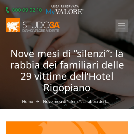
Skip to main content
800 09 02 10
Nove mesi di “silenzi”: la
rabbia dei familiari delle
29 vittime dell’Hotel
Rigopiano
→
Nove mesi di “silenzi”: la rabbia dei familiari delle 29 vittime dell’Hotel Rigopiano
Home