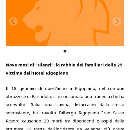
Nove mesi di “silenzi”: la rabbia dei familiari delle 29
vittime dell’Hotel Rigopiano
Il 18 gennaio di quest’anno a Rigopiano, nel comune
abruzzese di Farindola, si è consumata una tragedia che ha
sconvolto l’Italia: una slavina, distaccatasi dalla cresta
sovrastante, ha travolto l’albergo Rigopiano-Gran Sasso
Resort, causando 29 morti tra dipendenti e ospiti della
struttura. Si tratta dell’incidente da valanga più grave