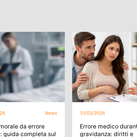
026
News
31/03/2026
morale da errore
Errore medico durant
: guida completa sul
gravidanza: diritti e