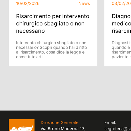
10/02/2026
News
03/02/2
Risarcimento per intervento
Diagnos
chirurgico sbagliato o non
medico
necessario
risarci
Intervento chirurgico sbagliato o non
Diagnosi 
necessario? Scopri quando hai diritto
quando è p
al risarcimento, cosa dice la legge e
risarciment
come tutelarti.
paziente e
Direzione Generale
Email:
Via Bruno Maderna 13,
segreteria@s