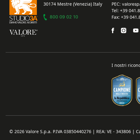
30174 Mestre (Venezia) Italy
PEC:
valoresp
Tel: +39 041.
800 09 02 10
Fax: +39 041
I nostri ricon
© 2026
Valore S.p.a. P.IVA 03850440276 | REA: VE - 343806 | Ca