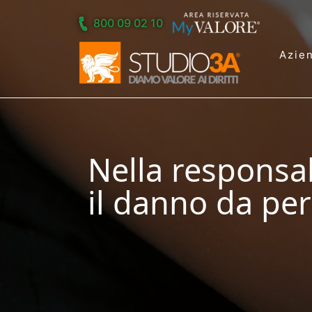
Skip to main content
800 09 02 10
Azie
Nella responsa
il danno da per