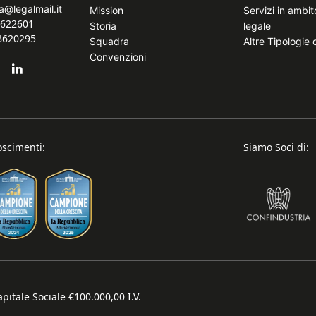
a@legalmail.it
Mission
Servizi in ambi
8622601
Storia
legale
.8620295
Squadra
Altre Tipologie
Convenzioni
oscimenti:
Siamo Soci di:
pitale Sociale €100.000,00 I.V.