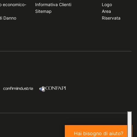
to economico-
Informativa Clienti
Logo
Sitemap
Area
 di Danno
Riservata
Hai bisogno di aiuto?