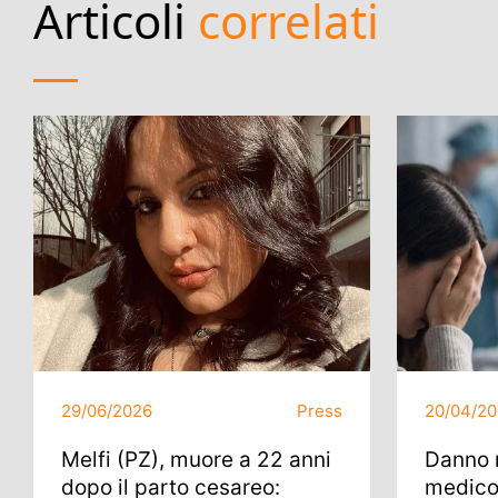
Articoli
correlati
29/06/2026
Press
20/04/2
Melfi (PZ), muore a 22 anni
Danno 
dopo il parto cesareo:
medico