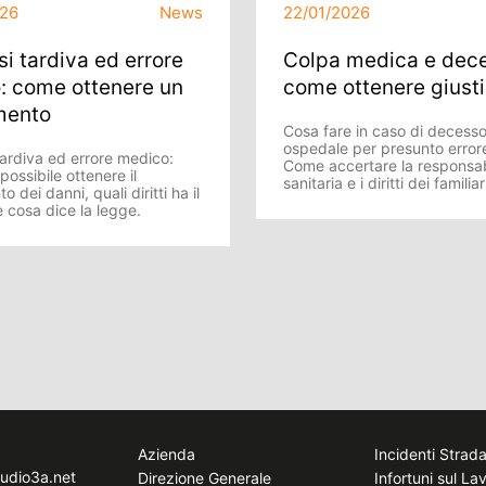
026
News
22/01/2026
i tardiva ed errore
Colpa medica e dec
: come ottenere un
come ottenere giusti
mento
Cosa fare in caso di decesso
ospedale per presunto erro
tardiva ed errore medico:
Come accertare la responsab
ossibile ottenere il
sanitaria e i diritti dei familiar
o dei danni, quali diritti ha il
 cosa dice la legge.
Azienda
Incidenti Strada
tudio3a.net
Direzione Generale
Infortuni sul La