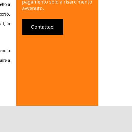
pagamento solo a risarcimento
etto a
avvenuto.
corso,
di, in
Contattaci
 conto
uire a