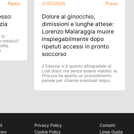
News
21/01/2026
Press
esso:
Dolore al ginocchio,
zia
dimissioni e lunghe attese:
Lorenzo Malaraggia muore
 in
inspiegabilmente dopo
re medico?
ilità
ripetuti accessi in pronto
i.
soccorso
Il 54enne si è spento all’ospedale di
Lodi dopo ore senza essere visitato: la
Procura ha aperto un procedimento
penale per chiarire eventuali respo...
li
Privacy Policy
Contatti
voro
Cookie Policy
Linee Guida