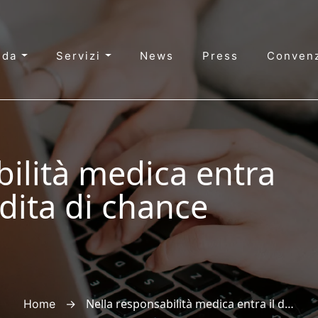
nda
Servizi
News
Press
Convenz
bilità medica entra
dita di chance
→
Nella responsabilità medica entra il danno da perdita di chance
Home