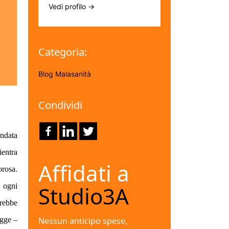
Vedi profilo →
Categoria:
Blog
Malasanità
Condividi
ondata
ientra
Affidati a
orosa.
o ogni
Studio3A
arebbe
egge –
Nessun anticipo spese,