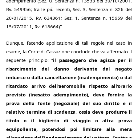
adempimento (Sez. U, Sentenza n. 13533 del 30/10/2001,
Rv. 549956; fra le più recenti, Sez. 3, Sentenza n. 826 del
20/01/2015, Rv. 634361; Sez. 1, Sentenza n. 15659 del
15/07/2011, Rv. 618664)”.
Dunque, facendo applicazione di tali regole nel caso in
esame, la Corte di Cassazione conclude che va affermato il
seguente principio: “
il passeggero che agisca per il
risarcimento del danno derivante dal negato
imbarco o dalla cancellazione (inadempimento) o dal
ritardato arrivo dell’aeromobile rispetto all’orario
previsto (inesatto adempimento), deve fornire la
prova della fonte (negoziale) del suo diritto e il
relativo termine di scadenza, ossia deve produrre il
titolo o il biglietto di viaggio o altra prova
equipollente, potendosi poi limitare alla mera
allegazione dell’inadempimento del vettore. Spetta a