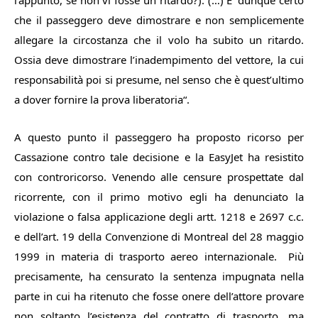
l’appunto, se non vi fosse un ritardo?). (…) E’ dunque certo
che il passeggero deve dimostrare e non semplicemente
allegare la circostanza che il volo ha subito un ritardo.
Ossia deve dimostrare l’inadempimento del vettore, la cui
responsabilità poi si presume, nel senso che è quest’ultimo
a dover fornire la prova liberatoria
“.
A questo punto il passeggero ha proposto ricorso per
Cassazione contro tale decisione e la EasyJet ha resistito
con controricorso. Venendo alle censure prospettate dal
ricorrente, con il primo motivo egli ha denunciato la
violazione o falsa applicazione degli artt. 1218 e 2697 c.c.
e dell’art. 19 della Convenzione di Montreal del 28 maggio
1999 in materia di trasporto aereo internazionale. Più
precisamente, ha censurato la sentenza impugnata nella
parte in cui ha ritenuto che fosse onere dell’attore provare
non soltanto l’esistenza del contratto di trasporto, ma