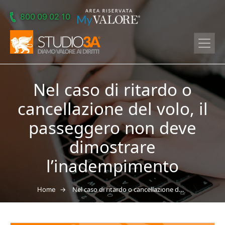
Skip to main content
800 09 02 10
Nel caso di ritardo o
cancellazione del volo, il
passeggero non deve
dimostrare
l’inadempimento
→
Nel caso di ritardo o cancellazione del volo, il passeggero non deve dimostrare l’inadempimento
Home