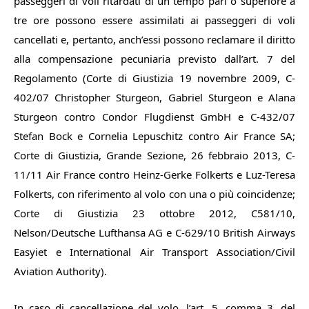
passeggeri di voli ritardati di un tempo pari o superiore a
tre ore possono essere assimilati ai passeggeri di voli
cancellati e, pertanto, anch’essi possono reclamare il diritto
alla compensazione pecuniaria previsto dall’art. 7 del
Regolamento (Corte di Giustizia 19 novembre 2009, C-
402/07 Christopher Sturgeon, Gabriel Sturgeon e Alana
Sturgeon contro Condor Flugdienst GmbH e C-432/07
Stefan Bock e Cornelia Lepuschitz contro Air France SA;
Corte di Giustizia, Grande Sezione, 26 febbraio 2013, C-
11/11 Air France contro Heinz-Gerke Folkerts e Luz-Teresa
Folkerts, con riferimento al volo con una o più coincidenze;
Corte di Giustizia 23 ottobre 2012, C581/10,
Nelson/Deutsche Lufthansa AG e C-629/10 British Airways
Easyiet e International Air Transport Association/Civil
Aviation Authority).
In caso di cancellazione del volo, l’art. 5, comma 3, del