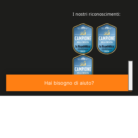
I nostri riconoscimenti:
Hai bisogno di aiuto?
© 2026
Valore S.p.a. P.IVA 03850440276 | REA: VE - 343806 |
Capitale Sociale €100.000,00 I.V.