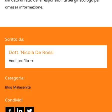
dal dato di fatto della responsabilità del ginecologo per
omessa informazione.
Scritto da:
Dott. Nicola De Rossi
Vedi profilo →
Categoria:
Blog
Malasanità
Condividi