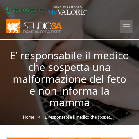
Skip to main content
800 09 02 10
E’ responsabile il medico
che sospetta una
malformazione del feto
e non informa la
mamma
→
E’ responsabile il medico che sospetta una malformazione del feto e non informa la mamma
Home