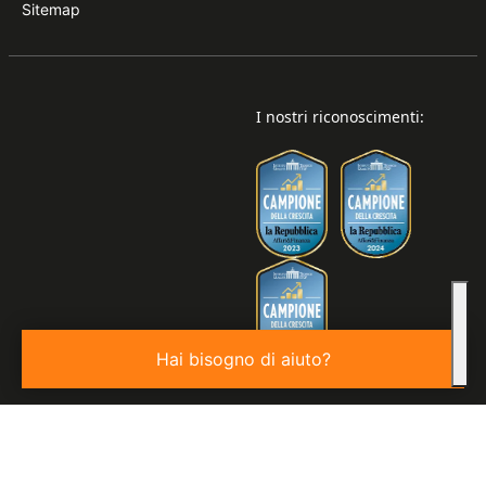
Sitemap
I nostri riconoscimenti:
Hai bisogno di aiuto?
© 2026
Valore S.p.a. P.IVA 03850440276 | REA: VE - 343806 |