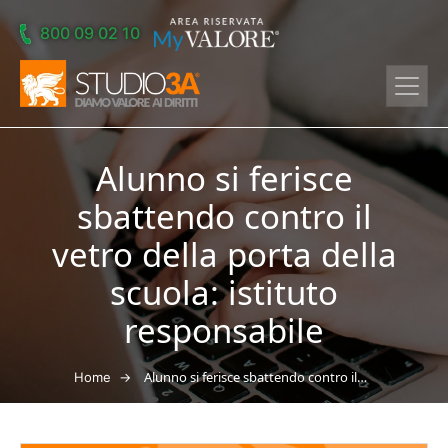
Skip to main content
800 09 02 10
Alunno si ferisce
sbattendo contro il
vetro della porta della
scuola: istituto
responsabile
→
Alunno si ferisce sbattendo contro il vetro della porta della scuola: istituto responsabile
Home