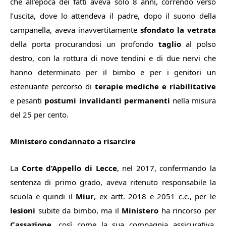
che all’epoca dei fatti aveva solo 8 anni, correndo verso
l’uscita, dove lo attendeva il padre, dopo il suono della
campanella, aveva inavvertitamente
sfondato la vetrata
della porta procurandosi un profondo
taglio
al polso
destro, con la rottura di nove tendini e di due nervi che
hanno determinato per il bimbo e per i genitori un
estenuante percorso di
terapie mediche e riabilitative
e pesanti
postumi invalidanti permanenti
nella misura
del 25 per cento.
Ministero condannato a risarcire
La
Corte d’Appello di Lecce
, nel 2017, confermando la
sentenza di primo grado, aveva ritenuto responsabile la
scuola e quindi il
Miur
, ex artt. 2018 e 2051 c.c., per le
lesioni
subite da bimbo, ma il
Ministero
ha rincorso per
Cassazione
, così come la sua compagnia assicurativa,