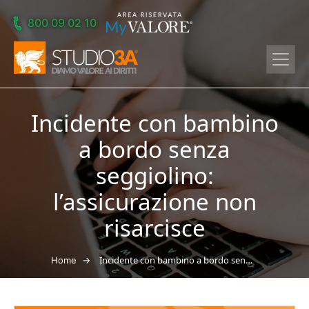
Skip to main content
800 09 02 10
Incidente con bambino
a bordo senza
seggiolino:
l’assicurazione non
risarcisce
→
Incidente con bambino a bordo senza seggiolino: l’assicurazione non risarcisce
Home