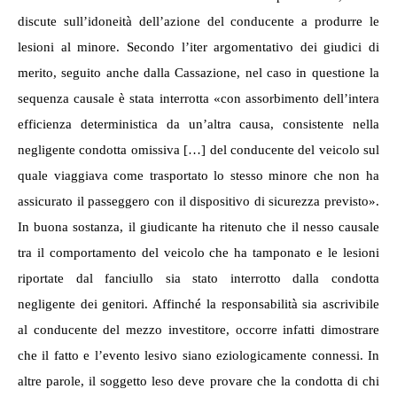
discute sull’idoneità dell’azione del conducente a produrre le
lesioni al minore. Secondo l’
iter
argomentativo dei giudici di
merito, seguito anche dalla Cassazione, nel cas
o in questione
la
sequenza causale è stata interrotta «
con assorbimento dell
’
intera
efficienza deterministica da un’altra causa
,
consistente nella
negligente condotta omissiva
[…] del conducente del veicolo sul
quale viaggiava come trasportato lo stesso minore che non ha
assicurato il passeggero con il dispositivo di sicurezza previsto
».
In buona sostanza, il giudicante
ha ritenuto
che il nesso causale
tra il comportamento del veicolo che ha tamponato e le lesioni
riportate dal fanciullo sia stato interrotto dalla condotta
negligente dei genitori. Affinché la responsabilità sia ascrivibile
al conducente del mezzo investitore, occorre
infatti
dimostrare
che il fatto e l’evento lesivo siano eziologicamente connessi. In
altre parole, il soggetto leso deve provare che la condotta di chi