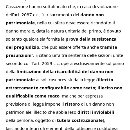
Cassazione hanno sottolineato che, in caso di violazione
dell’art. 2087 c.c., “
il risarcimento del
danno non
patrimoniale
, nella cui sfera deve essere ricondotto il
danno morale, data la natura unitaria del primo, è dovuto
soltanto qualora sia fornita la
prova della sussistenza
del pregiudizio
, che può essere offerta anche
tramite
presunzioni
”.
E citano un’altra sentenza delle sezioni unite
secondo cui
“l’art. 2059 c.c. opera esclusivamente sul piano
della
limitazione della risarcibilità del danno non
patrimoniale
ai soli casi previsti dalla legge (
illecito
astrattamente configurabile come reato
;
illecito non
qualificabile come reato
, ma che per espressa
previsione di legge impone il
ristoro
di un danno non
patrimoniale; illecito che abbia leso
diritti inviolabili
della persona, oggetto di
tutela costituzionale
),
lasciando integri gli elementi della fattispecie costitutiva