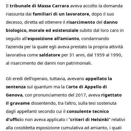
Il
tribunale di Massa Carrara
aveva accolto la domanda
riassunta dai
familiari di un lavoratore
, dopo il suo
decesso, diretta ad ottenere il
risarcimento
del
danno
biologico, morale ed esistenziale
subito dal loro caro in
seguito all’
esposizione all’amianto
, condannando
l’azienda per la quale egli aveva prestato la propria attività
lavorativa come
saldatore
per 31 anni, dal 1959 al 1990,
al risarcimento dei danni non patrimoniali.
Gli eredi dell’operaio, tuttavia, avevano
appellato la
sentenza
sul quantum ma la C
orte di Appello di
Genova
, con pronunciamento del 2017, aveva
rigettato
il gravame
dissentendo, tra l’altro, sulla tesi sostenuta
dagli appellanti secondo cui il
consulente tecnico
d’uffici
o non aveva applicato i “
criteri di Helsinki
” relativi
alla cosiddetta esposizione cumulativa ad amianto, i quali