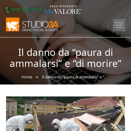
Skip to main content
800 09 02 10
Il danno da “paura di
ammalarsi” e “di morire”
→
Il danno da “paura di ammalarsi” e “di morire”
Home