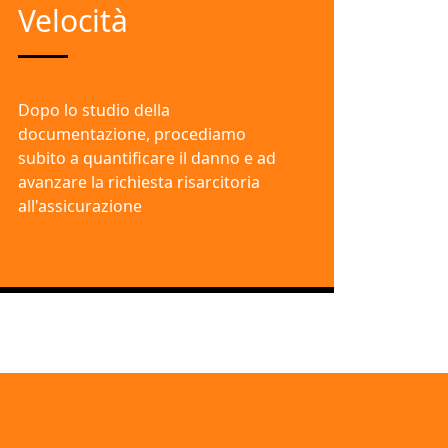
Velocità
Dopo lo studio della
documentazione, procediamo
subito a quantificare il danno e ad
avanzare la richiesta risarcitoria
all'assicurazione