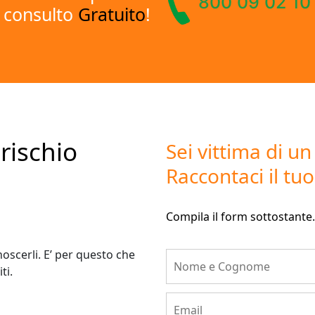
800 09 02 10
consulto
Gratuito
!
rischio
Sei vittima di u
Raccontaci il tuo
Compila il form sottostante. 
onoscerli. E’ per questo che
ti.