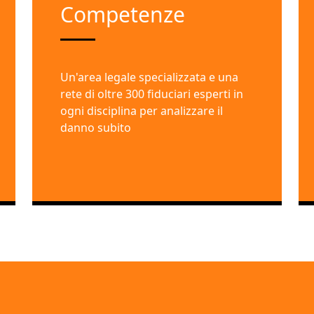
Competenze
Un'area legale specializzata e una
rete di oltre 300 fiduciari esperti in
ogni disciplina per analizzare il
danno subito