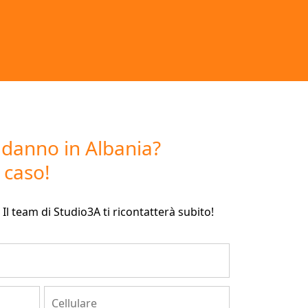
n danno in Albania?
 caso!
Il team di Studio3A ti ricontatterà subito!