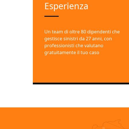
Esperienza
Un team di oltre 80 dipendenti che
gestisce sinistri da 27 anni, con
professionisti che valutano
gratuitamente il tuo caso