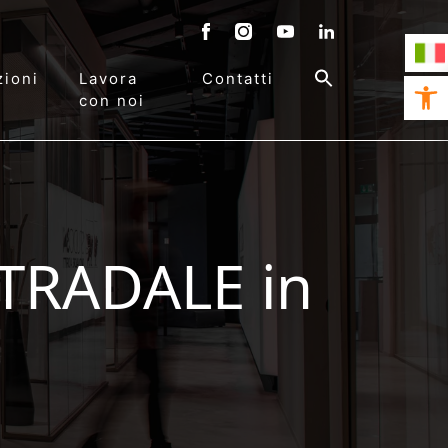
ioni
Lavora
Contatti
Open 
con noi
STRADALE in