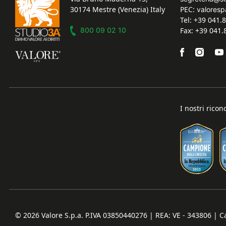
30174 Mestre (Venezia) Italy
PEC:
valoresp
Tel: +39 041.
800 09 02 10
Fax: +39 041
I nostri ricon
© 2026
Valore S.p.a. P.IVA 03850440276 | REA: VE - 343806 | Ca