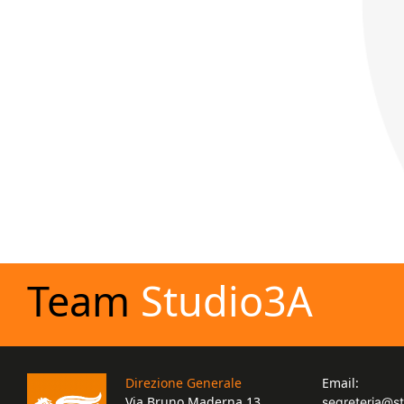
Team
Studio3A
Direzione Generale
Email:
Via Bruno Maderna 13,
segreteria@s