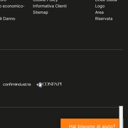
to economico-
Informativa Clienti
Logo
Sitemap
Area
 di Danno
Riservata
Hai bisogno di aiuto?