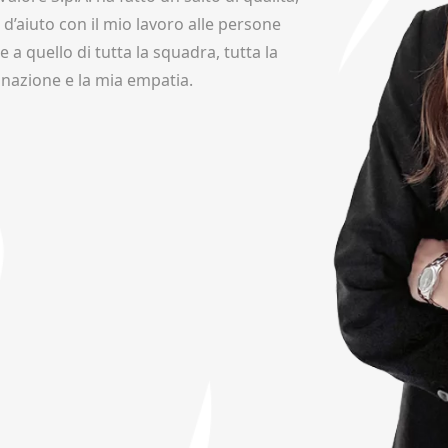
d’aiuto con il mio lavoro alle persone
 a quello di tutta la squadra, tutta la
inazione e la mia empatia.