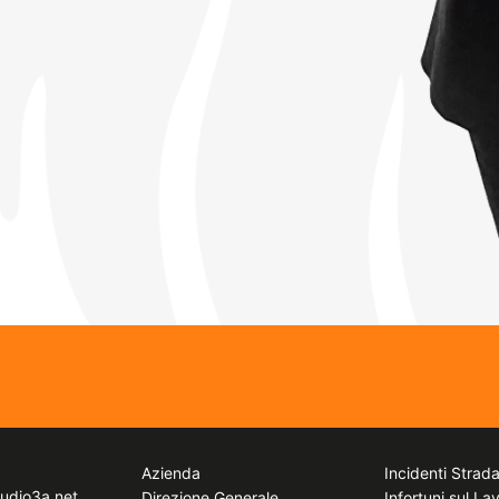
Azienda
Incidenti Strada
tudio3a.net
Direzione Generale
Infortuni sul La