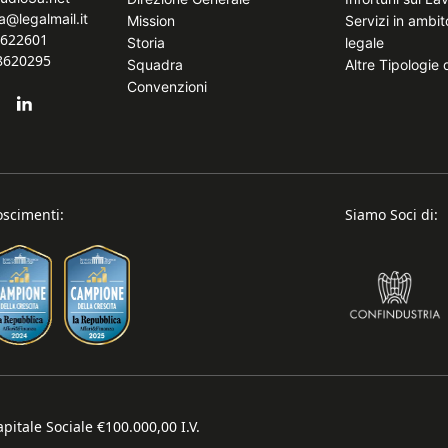
a@legalmail.it
Mission
Servizi in ambi
8622601
Storia
legale
.8620295
Squadra
Altre Tipologie
Convenzioni
oscimenti:
Siamo Soci di:
pitale Sociale €100.000,00 I.V.