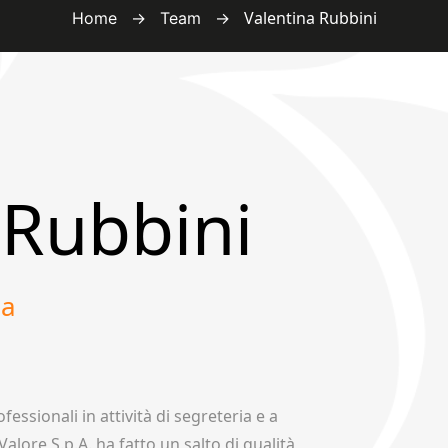
→
→
Valentina Rubbini
Home
Team
 Rubbini
na
ssionali in attività di segreteria e a
lore S.p.A. ha fatto un salto di qualità,