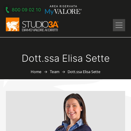
Skip to main content
800 09 02 10
Dott.ssa Elisa Sette
→
→
Dott.ssa Elisa Sette
Home
Team