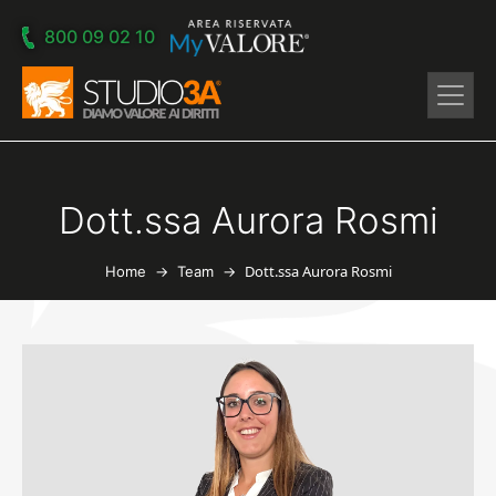
Skip to main content
800 09 02 10
Dott.ssa Aurora Rosmi
→
→
Dott.ssa Aurora Rosmi
Home
Team