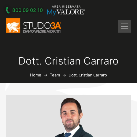
Skip to main content
800 09 02 10
Dott. Cristian Carraro
→
→
Dott. Cristian Carraro
Home
Team