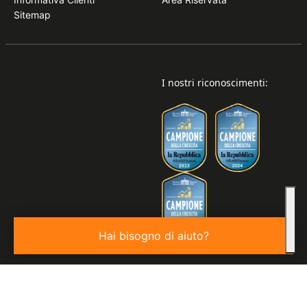
Sitemap
I nostri riconoscimenti:
Hai bisogno di aiuto?
© 2026
Valore S.p.a. P.IVA 03850440276 | REA: VE - 343806 |