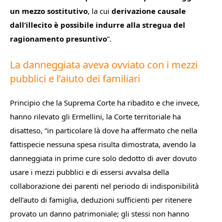
un mezzo sostitutivo
, la cui
derivazione causale
dall’illecito è possibile indurre alla stregua del
ragionamento
presuntivo
”.
La danneggiata aveva ovviato con i mezzi
pubblici e l’aiuto dei familiari
Principio che la Suprema Corte ha ribadito e che invece,
hanno rilevato gli Ermellini, la Corte territoriale ha
disatteso, “
in particolare
là dove ha affermato che n
ella
fattispecie
nessuna
spesa
risulta
dimostrata,
avendo la
danneggiata
in prime cure solo dedotto di aver dovuto
usare i mezzi pubblici e di essersi avvalsa della
collaborazione dei parenti nel periodo di indisponibilità
dell’auto di famiglia, deduzioni sufficienti per ritenere
provato un danno patrimoniale; gli stessi non hanno