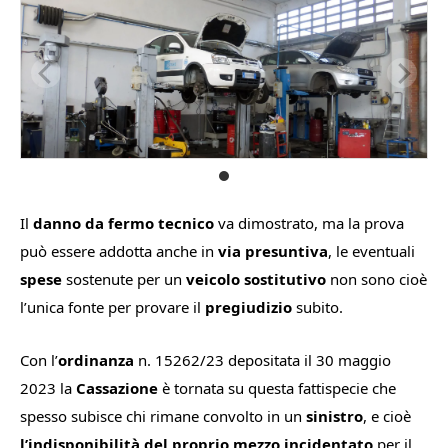
Il
danno da fermo tecnico
va dimostrato, ma la prova
può essere addotta anche in
via presuntiva
, le eventuali
spese
sostenute per un
veicolo sostitutivo
non sono cioè
l’unica fonte per provare il
pregiudizio
subito.
Con l’
ordinanza
n. 15262/23 depositata il 30 maggio
2023 la
Cassazione
è tornata su questa fattispecie che
spesso subisce chi rimane convolto in un
sinistro
, e cioè
l’indisponibilità del proprio mezzo incidentato
per il