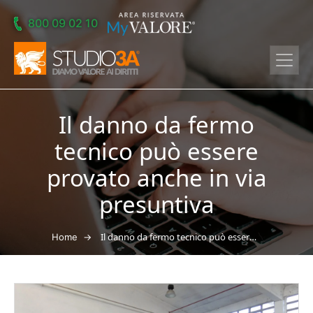
Skip to main content
800 09 02 10
Il danno da fermo
tecnico può essere
provato anche in via
presuntiva
→
Il danno da fermo tecnico può essere provato anche in via presuntiva
Home