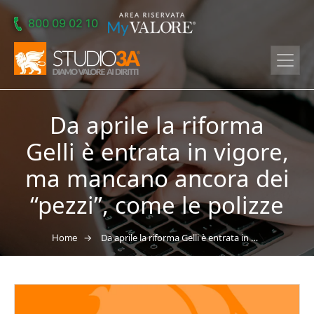
Skip to main content
800 09 02 10
Da aprile la riforma
Gelli è entrata in vigore,
ma mancano ancora dei
“pezzi”, come le polizze
→
Da aprile la riforma Gelli è entrata in vigore, ma mancano ancora dei “pezzi”, come le polizze
Home