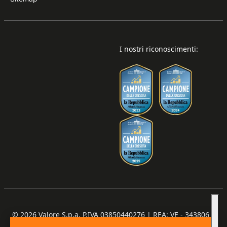
I nostri riconoscimenti:
© 2026
Valore S.p.a. P.IVA 03850440276 | REA: VE - 343806 |
Capitale Sociale €100.000,00 I.V.