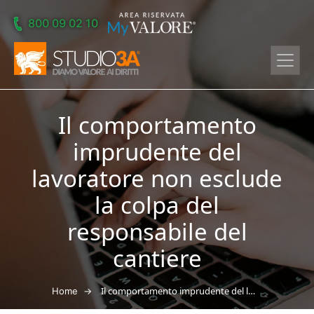
Skip to main content
800 09 02 10
Il comportamento
imprudente del
lavoratore non esclude
la colpa del
responsabile del
cantiere
→
Il comportamento imprudente del lavoratore non esclude la colpa del responsabile del cantiere
Home