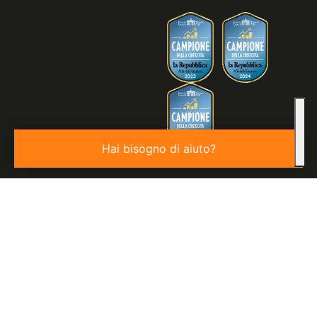
Hai bisogno di aiuto?
© 2026
Valore S.p.a. P.IVA 03850440276 | REA: VE - 343806 |
Capitale Sociale €100.000,00 I.V.