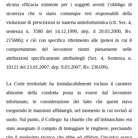
alcuna efficacia esimente per i soggetti aventi l’obbligo di
sicurezza che si siano comunque resi responsabili della
violazione di prescrizioni in materia antinfortunistica (cfr. Sez. 4,
sentenza n. 3580 del 14.12.1999, dep. il 20.03.2000, Rv.
215686); e ciò con specifico riferimento alle ipotesi in cui il
comportamento del lavoratore rientri pienamente nelle
attribuzioni specificamente attribuitegli (Sez. 4, Sentenza n.
10121 del 23.01.2007, dep. 9.03.2007, Rv. 236109).
La Corte territoriale ha insindacabilmente escluso il carattere
abnorme della condotta posta in essere dal lavoratore
infortunato, in considerazione del fatto che questi stava
eseguendo le mansioni affidategli, nel momento in cui rovinò al
suolo. Sul punto, il Collegio ha chiarito che all’imbianchino era
stato assegnato il compito di tinteggiare le ringhiere, precisando
che il medesimo tecnico che ebbe ad affidare l’incarico aveva