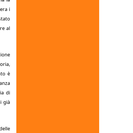
era i
stato
re al
zione
oria,
ato è
nanza
ia di
i già
delle