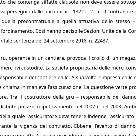
atto che contenga siffatte clausole non deve essere sotto
si perseguiti dalle parti ex art. 1322 c. 2 c.c. Il contraente 
quella precontrattuale a quella attuativa dello stesso 
all’ordinamento. Così hanno deciso le Sezioni Unite della Cor
entale sentenza del 24 settembre 2018, n. 22437.
ru, operante in un cantiere, provoca il crollo di un magaz
rci ivi custodite. La società proprietaria delle merci con
esponsabile del cantiere edile. A sua volta, l’impresa edile ci
e chiama in manleva l’assicurazione. La questione verte pr
tore. Tra il costruttore della gru – responsabile del dann
distinte polizze, rispettivamente nel 2002 e nel 2003. Am
 della quale l’assicuratore deve tenere indenne l’assicurato 
urante la vigenza del contratto. Ebbene, l’evento di danno
primo contratto (il quale prevede una franchigia esigua), 