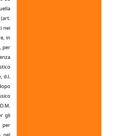
uella
(art.
i nei
e, in
, per
genza
stico
 d.l.
 dopo
ssico
 D.M.
r gli
à per
, nel