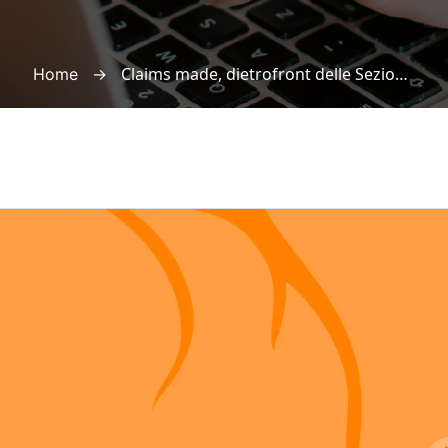
→
Claims made, dietrofront delle Sezioni Unite: nessun vaglio di meritevolezza, contraente tutelato in ogni fase del rapporto
Home