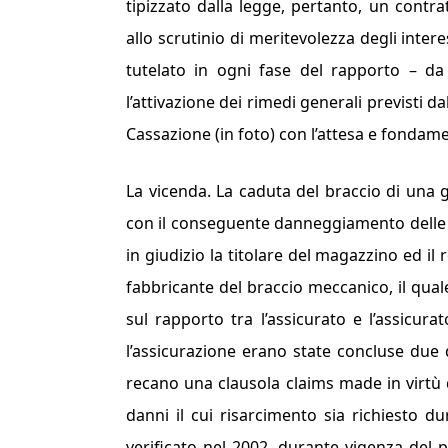
tipizzato dalla legge, pertanto, un contr
allo scrutinio di meritevolezza degli interes
tutelato in ogni fase del rapporto – da 
l’attivazione dei rimedi generali previsti d
Cassazione (in foto) con l’attesa e fondam
La vicenda. La caduta del braccio di una g
con il conseguente danneggiamento delle me
in giudizio la titolare del magazzino ed il r
fabbricante del braccio meccanico, il qual
sul rapporto tra l’assicurato e l’assicura
l’assicurazione erano state concluse due 
recano una clausola
claims made
in virtù
danni il cui risarcimento sia richiesto d
verificato nel 2002, durante vigenza del 