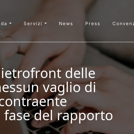
nda
Servizi
News
Press
Convenz
etrofront delle
nessun vaglio di
 contraente
i fase del rapporto