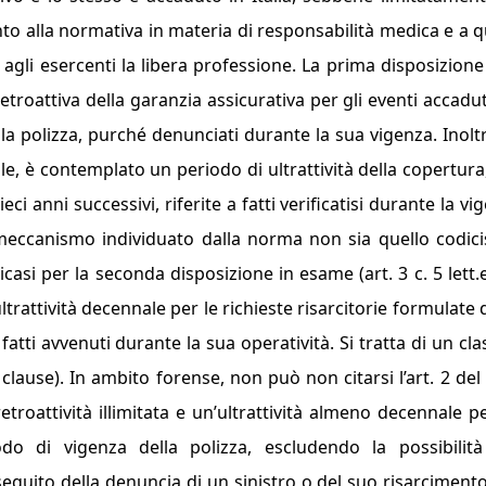
mento alla normativa in materia di responsabilità medica e a q
agli esercenti la libera professione. La prima disposizione 
troattiva della garanzia assicurativa per gli eventi accadut
la polizza, purché denunciati durante la sua vigenza. Inoltr
ale, è contemplato un periodo di ultrattività della copertura
eci anni successivi, riferite a fatti verificatisi durante la vi
l meccanismo individuato dalla norma non sia quello codici
dicasi per la seconda disposizione in esame (art. 3 c. 5 lett.e,
ltrattività decennale per le richieste risarcitorie formulate
atti avvenuti durante la sua operatività. Si tratta di un cla
 clause
). In ambito forense, non può non citarsi l’art. 2 del
roattività illimitata e un’ultrattività almeno decennale pe
iodo di vigenza della polizza, escludendo la possibilit
seguito della denuncia di un sinistro o del suo risarcimento