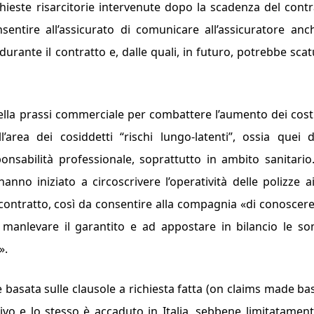
chieste risarcitorie intervenute dopo la scadenza del contr
nsentire all’assicurato di comunicare all’assicuratore anc
durante il contratto e, dalle quali, in futuro, potrebbe scat
nella prassi commerciale per combattere l’aumento dei cost
’area dei cosiddetti “rischi lungo-latenti”, ossia quei 
onsabilità professionale, soprattutto in ambito sanitario
anno iniziato a circoscrivere l’operatività delle polizze ai
 contratto, così da consentire alla compagnia «
di conoscer
 manlevare il garantito e ad appostare in bilancio le 
».
 basata sulle clausole a richiesta fatta (
on claims made bas
sitivo e lo stesso è accaduto in Italia, sebbene limitatamen