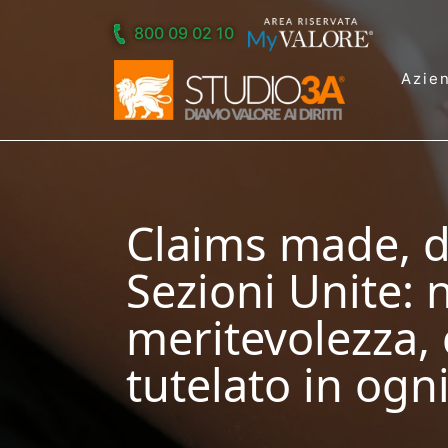
Skip to main content
800 09 02 10
Azie
Claims made, di
Sezioni Unite: 
meritevolezza,
tutelato in ogn