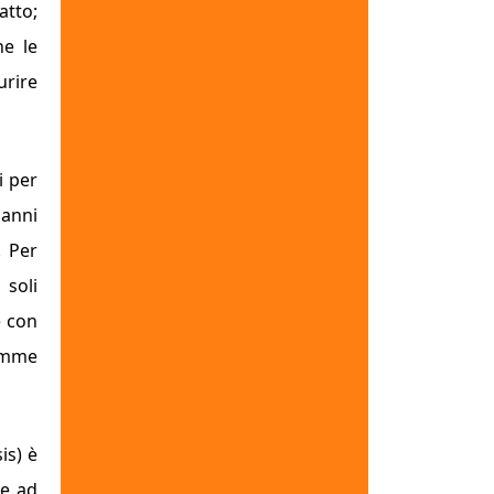
atto;
he le
urire
i per
danni
. Per
 soli
e con
somme
is
) è
te ad