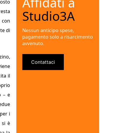
Affidati a
posto
Studio3A
resta
– con
te di
Nessun anticipo spese,
pagamento solo a risarcimento
avvenuto.
zino,
Contattaci
viene
ta il
oprio
o – e
bedue
per i
 si è
ma la