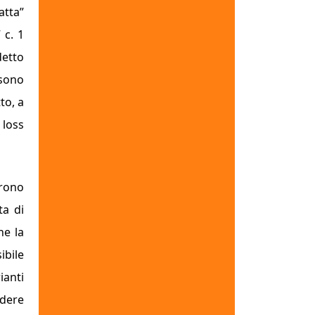
atta
”
 c. 1
detto
 sono
to, a
o
loss
prono
ta di
he la
bile
ianti
ndere