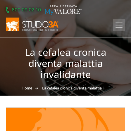
Skip to main content
800 09 02 10
La cefalea cronica
diventa malattia
invalidante
→
La cefalea cronica diventa malattia invalidante
Home