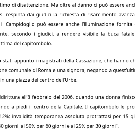
 attimo di disattenzione. Ma ol­tre al danno ci può essere anc
i respinta dai giu­dici la richiesta di risarcimen­to avanza
il Campidoglio può essere anche l’illuminazione fornita 
ente, secon­do i giudici, a rendere visibile la buca fatal
ittima del capitom­bolo.
 stati appunto i ma­gistrati della Cassazione, che hanno c
one comunale di Ro­ma e una signora, negando a quest’ulti
 in una piazza del centro dell’Urbe.
 addirittura all’8 febbraio del 2006, quando una donna finisc
o a piedi il centro della Capitale. Il capitom­bolo le pr
-12%; invalidità tempo­ranea assoluta protrattasi per 15 gi
0 gior­ni, al 50% per 60 giorni e al 25% per 30 giorni”
.