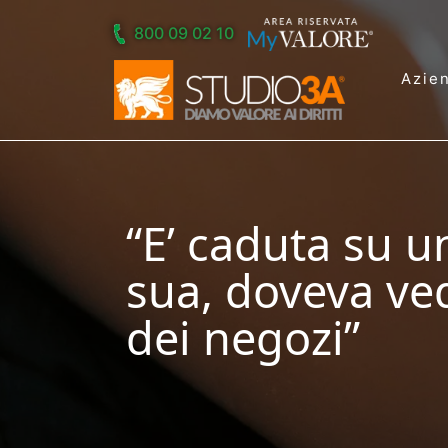
Skip to main content
800 09 02 10
Azie
“E’ caduta su 
sua, doveva ved
dei negozi”