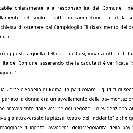
abile chiaramente alla responsabilità del Comune, “
pe
allamento del suolo – fatto di sampietrini – e dalla s
ichiesta di otte­nere dal Campidoglio
“il risar­cimento del 
niali
”.
erò oppo­sta a quella della donna. Così, innanzitutto, il Trib
ità del Comune, asserendo che la caduta si è verificata “
signora
”.
a Corte d’Appello di Roma. In particolare, i giudici di se
va parlato la donna era un avvallamento della pavimentazi
ione proveniente dalle vetrine dei negozi”
. Ed evidenziano al
già at­traversato la piazza, tea­tro dell’inci­dente
” e che q
ag­giore diligenza, avvedersi del­l’irregolarità della pav