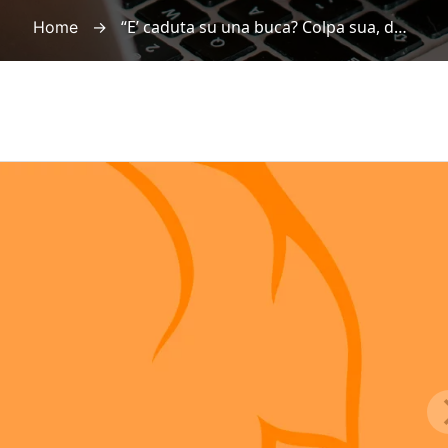
→
“E’ caduta su una buca? Colpa sua, doveva vederla con la luce dei negozi”
Home