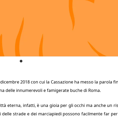
o dicembre 2018 con cui la Cassazione ha messo la parola fi
na delle innumerevoli e famigerate buche di Roma.
ttà eterna, infatti, è una gio­ia per gli occhi ma anche un ri
ni delle stra­de e dei marciapiedi possono facilmente far pe