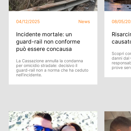
04/12/2025
News
08/05/20
Incidente mortale: un
Risarci
guard-rail non conforme
causat
può essere concausa
Scopri com
danni dal
La Cassazione annulla la condanna
responsabi
per omicidio stradale: decisivo il
prove ser
guard-rail non a norma che ha ceduto
nell’incidente.