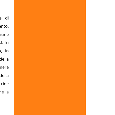
e, di
ento.
omune
stato
o, in
della
ne­re
ella
trine
he la