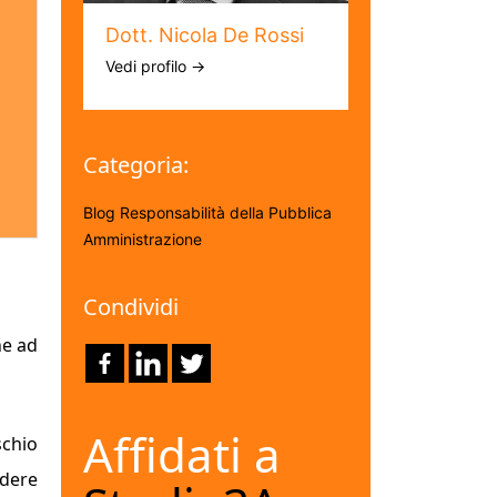
Dott. Nicola De Rossi
Vedi profilo →
Categoria:
Blog
Responsabilità della Pubblica
Amministrazione
Condividi
ne ad
Affidati a
schio
rdere