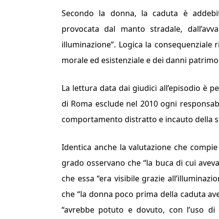
Secondo la donna, la cadu­ta è addebit
provocata dal manto stradale, dall’avv
illuminazione”.
Logica la con­sequenziale r
morale ed esistenziale e dei danni patri­mo
La lettura data dai giudici all’episodio è p
di Roma esclude nel 2010 ogni responsabil
comportamento distratto e incauto della 
Identica anche la valutazione che compie l
grado osservano che “
la buca di cui ave
che essa “
era visibile grazie all’illuminaz
che “
la donna poco prima della caduta aveva 
“
avrebbe potu­to e dovuto, con l’uso di m