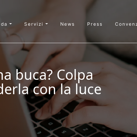
nda
Servizi
News
Press
Convenz
una buca? Colpa
erla con la luce