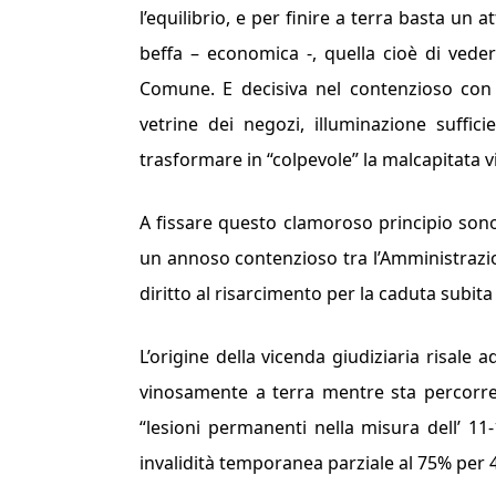
l’equili­brio, e per finire a terra basta un
beffa – economica -, quella cioè di veders
Comune. E de­cisiva nel contenzioso con 
vetrine dei negozi, illu­minazione suffici
trasformare in “colpevole” la malcapitata v
A fissare questo clamo­roso principio sono
un annoso con­tenzioso tra l’Amministrazi
diritto al risarci­mento per la caduta subita
L’origine della vicenda giu­diziaria risale
vinosamente a terra mentre sta percorrend
“
lesioni per­manenti nella misura dell’ 11
invalidità tempora­nea parziale al 75% per 4