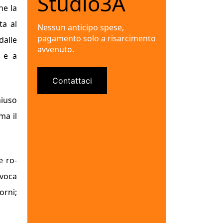
Studio3A
he la
ta al
Nessun anticipo spese,
pagamento solo a risarcimento
dalle
avvenuto.
e e a
Contattaci
hiuso
ma il
e ro­
ovoca
orni;