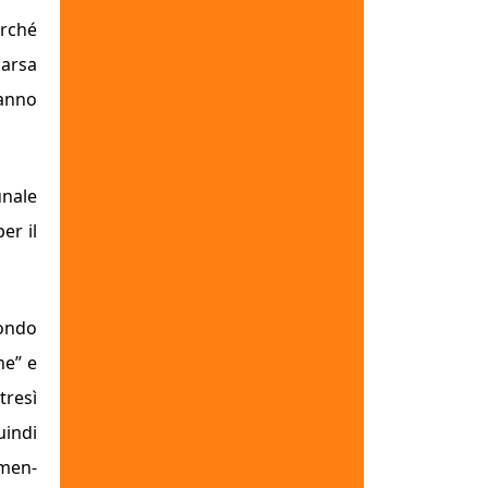
rché
carsa
danno
unale
per il
condo
one”
e
tresì
uindi
imen­