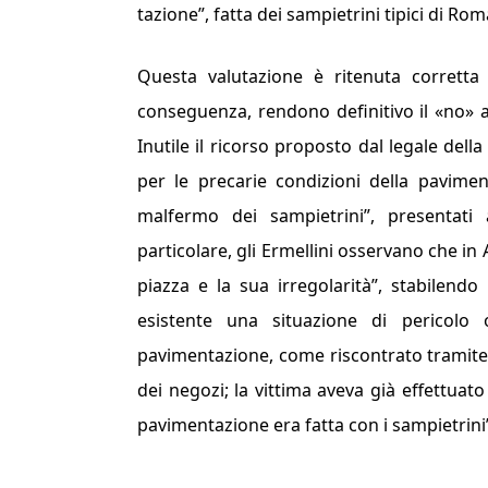
tazione
”, fatta dei sampietrini tipici di Rom
Questa valutazione è ritenu­ta corretta 
conseguenza, ren­dono definitivo il «no» a
Inutile il ricorso proposto dal legale dell
per le pre­carie condizioni della pavi­men
malfermo dei sampie­trini”
, presentati
particolare, gli Ermellini osser­vano che in
piazza e la sua irregolarità
”, stabilendo
esistente una situazione di pericolo o
pavimentazione, come riscontrato tramite i r
dei negozi; la vittima aveva già ef­fettuat
pavimentazione era fatta con i sampietrin