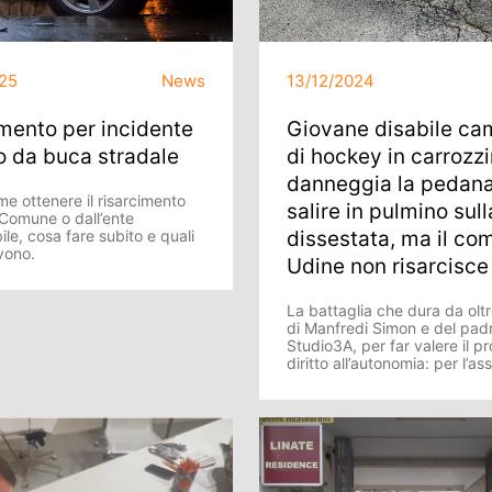
25
News
13/12/2024
mento per incidente
Giovane disabile ca
o da buca stradale
di hockey in carrozz
danneggia la pedana
e ottenere il risarcimento
salire in pulmino sull
 Comune o dall’ente
le, cosa fare subito e quali
dissestata, ma il co
vono.
Udine non risarcisce
La battaglia che dura da olt
di Manfredi Simon e del pad
Studio3A, per far valere il pr
diritto all’autonomia: per l’ass