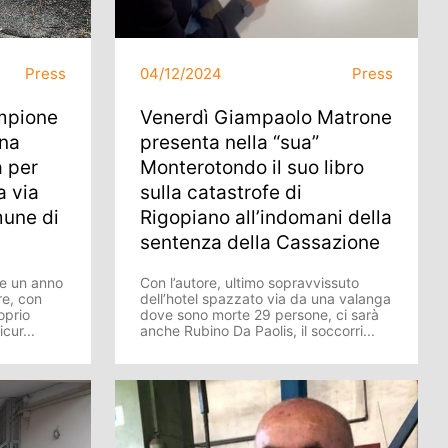
Press
04/12/2024
Press
mpione
Venerdì Giampaolo Matrone
ina
presenta nella “sua”
 per
Monterotondo il suo libro
a via
sulla catastrofe di
mune di
Rigopiano all’indomani della
sentenza della Cassazione
re un anno
Con l’autore, ultimo sopravvissuto
re, con
dell’hotel spazzato via da una valanga
oprio
dove sono morte 29 persone, ci sarà
icur...
anche Rubino Da Paolis, il soccorri...