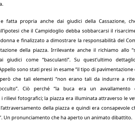
a.
e fatta propria an­che dai giudici della Cassazio­ne, ch
ll’ipo­tesi che il Campidoglio debba sobbarcarsi il risarcim
a donna e fina­lizzato a dimostrare la respon­sabilità del C
tazione della piazza. Irri­levante anche il richiamo allo “
 ai giudici come “
basculanti
”. Su quest’ulti­mo dettagli
 Appello sono stati presi in esame “
il tipo di pavi­mentazione 
 però che tali elementi “
non erano tali da indurre a rite
cculto”
. Ciò perché “
la buca era un avvallamento d
ilievi fo­tografici; la piazza era illumi­nata attraverso le ve
o l’attraversamento del­la piazza e quindi era consape­vole c
i”. Un pronunciamento che ha aperto un animato dibattito.