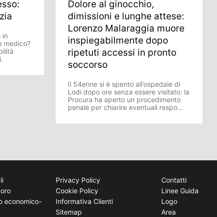
esso:
Dolore al ginocchio,
zia
dimissioni e lunghe attese:
Lorenzo Malaraggia muore
 in
inspiegabilmente dopo
re medico?
ilità
ripetuti accessi in pronto
i.
soccorso
Il 54enne si è spento all’ospedale di
Lodi dopo ore senza essere visitato: la
Procura ha aperto un procedimento
penale per chiarire eventuali respo...
li
Privacy Policy
Contatti
voro
Cookie Policy
Linee Guida
to economico-
Informativa Clienti
Logo
Sitemap
Area