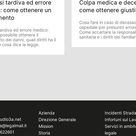
i tardiva ed errore
Colpa medica e dec
: come ottenere un
come ottenere giusti
mento
Cosa fare in caso di decesso
ospedale per presunto erro
tardiva ed errore medico:
Come accertare la responsab
ossibile ottenere il
sanitaria e i diritti dei familiar
o dei danni, quali diritti ha il
 cosa dice la legge.
Azienda
Incidenti Strada
tudio3a.net
Direzione Generale
Infortuni sul La
a@legalmail.it
Mission
Servizi in ambi
8622601
Storia
legale