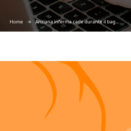
→
Anziana inferma cade durante il bagno a letto e muore, la casa di riposo denega ogni responsabilità
Home