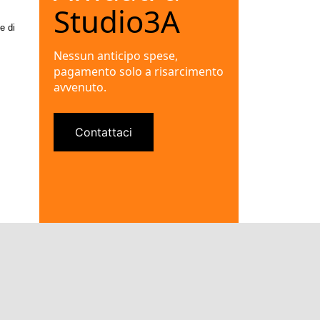
Studio3A
e di
Nessun anticipo spese,
pagamento solo a risarcimento
avvenuto.
Contattaci