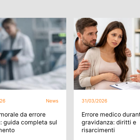
026
News
31/03/2026
morale da errore
Errore medico durant
: guida completa sul
gravidanza: diritti e
mento
risarcimenti