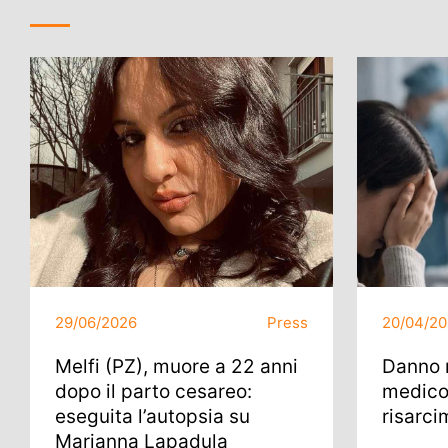
29/06/2026
Press
20/04/2
Melfi (PZ), muore a 22 anni
Danno 
dopo il parto cesareo:
medico
eseguita l’autopsia su
risarci
Marianna Lapadula