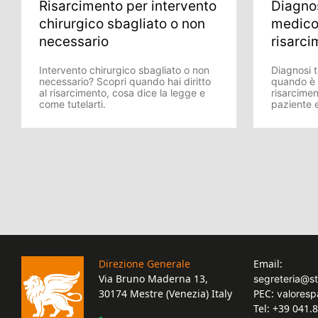
Risarcimento per intervento
Diagnos
chirurgico sbagliato o non
medico
necessario
risarci
Intervento chirurgico sbagliato o non
Diagnosi 
necessario? Scopri quando hai diritto
quando è p
al risarcimento, cosa dice la legge e
risarciment
come tutelarti.
paziente e
Direzione Generale
Email:
Via Bruno Maderna 13,
segreteria@s
30174 Mestre (Venezia) Italy
PEC:
valoresp
Tel: +39 041.