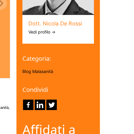
Dott. Nicola De Rossi
Vedi profilo →
Categoria:
Blog
Malasanità
Condividi
anità
,
Affidati a