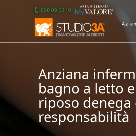
Skip to main content
800 09 02 10
Azie
Anziana inferm
bagno a letto e
riposo denega 
responsabilità