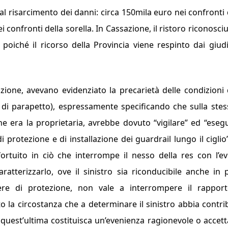
 risarcimento dei danni: circa 150mila euro nei confronti 
confronti della sorella. In Cassazione, il ristoro riconosciu
, poiché il ricorso della Provincia viene respinto dai giudi
tazione, avevano evidenziato la precarietà delle condizioni 
a di parapetto), espressamente specificando che sulla stes
e era la proprietaria, avrebbe dovuto “vigilare” ed “esegu
i protezione e di installazione dei guardrail lungo il ciglio
ortuito in ciò che interrompe il nesso della res con l’e
tterizzarlo, ove il sinistro sia riconducibile anche in 
riere di protezione, non vale a interrompere il rappor
to la circostanza che a determinare il sinistro abbia contri
quest’ultima costituisca un’evenienza ragionevole o accett