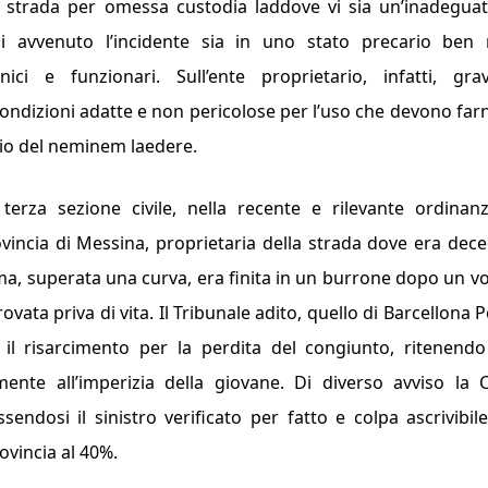
lla strada per omessa custodia laddove vi sia un’inadegua
cui avvenuto l’incidente sia in uno stato precario ben
ici e funzionari. Sull’ente proprietario, infatti, gra
ondizioni adatte e non pericolose per l’uso che devono farn
ipio del neminem laedere.
terza sezione civile, nella recente e rilevante ordinan
ovincia di Messina, proprietaria della strada dove era dec
ima, superata una curva, era finita in un burrone dopo un vo
ovata priva di vita. Il Tribunale adito, quello di Barcellona 
 il risarcimento per la perdita del congiunto, ritenend
amente all’imperizia della giovane. Di diverso avviso la 
ndosi il sinistro verificato per fatto e colpa ascrivibile
ovincia al 40%.