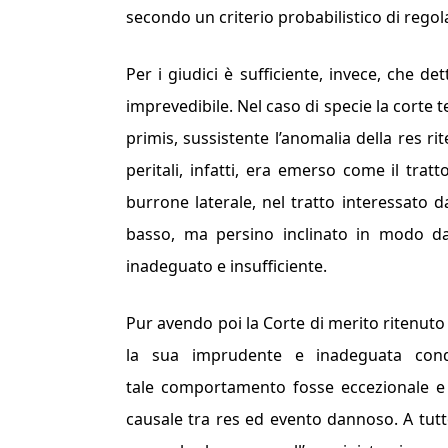
secondo un criterio probabilistico di regol
Per i giudici è sufficiente, invece, che d
imprevedibile. Nel caso di specie la corte t
primis, sussistente l’anomalia della res ri
peritali, infatti, era emerso come il trat
burrone laterale, nel tratto interessato d
basso, ma persino inclinato in modo da c
inadeguato e insufficiente.
Pur avendo poi la Corte di merito ritenut
la sua imprudente e inadeguata cond
tale comportamento fosse eccezionale e i
causale tra res ed evento dannoso. A tutt