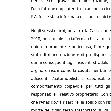
generale che grava sull’amministrazione, 
l’uso fattone dagli utenti, ma anche la cir
P.A. fosse stata informata dai suoi tecnici 
Negli stessi giorni, peraltro, la Cassazio
2018, nella quale si riafferma che, al di l
guida imprudente e pericolosa, l’ente ge
stato di manutenzione e di predisporre a
danni conseguenti agli incidenti stradali. 
arginare rischi come la caduta nei burro
adiacenti. L’automobilista è responsabil
comportamento colpevole; per tutti gli
responsabile il relativo proprietario. Con
che l’Anas dovrà risarcire, in solido con l’is
morte del figlio terzo trasportato su di 