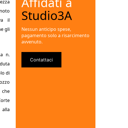
Affidati a
tezza
Studio3A
 noto
va il
e gli
Nessun anticipo spese,
pagamento solo a risarcimento
avvenuto.
za n.
Contattaci
eduta
lo di
Pozzo
o che
Corte
 alla