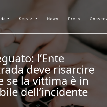
nda
Servizi
News
Press
Convenz
guato: l’Ente
trada deve risarcire
e se la vittima è in
ile dell’incidente