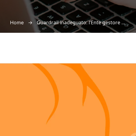
→
Guardrail inadeguato: l’Ente gestore della strada deve risarcire i familiari anche se la vittima è in parte responsabile dell’incidente
Home