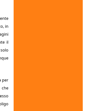
mente
o, in
agini
te il
solo
nque
a per
 che
nesso
bligo