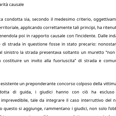
arità causale
etta condotta sia, secondo il medesimo criterio, oggettiva
erritoriale, applicando correttamente tali principi, ha ritenut
tenendola poi in rapporto causale con l’incidente. Dalle ind
to di strada in questione fosse in stato precario: nonostan
al sinistro la strada presentava soltanto un muretto “
non 
ostituire un invito alla fuoriuscita
” di strada e comu
o esistente un preponderante concorso colposo della vittim
otta di guida, i giudici hanno con ciò ha escluso
mprevedibile, tale da integrare il caso interruttivo del 
o questo si aggiunge, rammentano i giudici, non solo l’ob