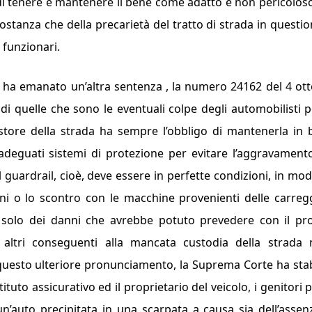
di tenere e mantenere il bene come adatto e non pericolos
costanza che della precarietà del tratto di strada in questio
e funzionari.
ne ha emanato un’altra sentenza , la numero 24162 del 4 ot
à di quelle che sono le eventuali colpe degli automobilisti p
store della strada ha sempre l’obbligo di mantenerla in
deguati sistemi di protezione per evitare l’aggravament
Il guardrail, cioè, deve essere in perfette condizioni, in mo
ni o lo scontro con le macchine provenienti delle carreg
e solo dei danni che avrebbe potuto prevedere con il pr
 altri conseguenti alla mancata custodia della strada
 questo ulteriore pronunciamento, la Suprema Corte ha stab
tituto assicurativo ed il proprietario del veicolo, i genitori p
un’auto precipitata in una scarpata a causa sia dell’assen