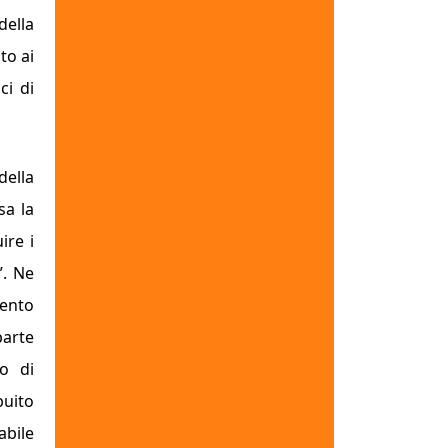
della
to ai
ci di
della
sa la
ire i
”. Ne
vento
parte
to di
buito
abile