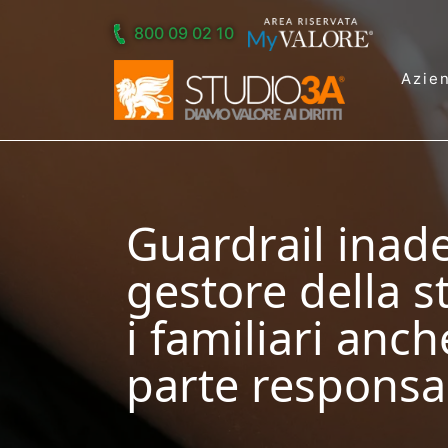
Skip to main content
800 09 02 10
Azie
Guardrail inade
gestore della s
i familiari anch
parte responsab