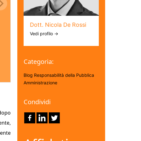
Dott. Nicola De Rossi
Vedi profilo →
Categoria:
Blog
Responsabilità della Pubblica
Amministrazione
Condividi
 dopo
ente,
rente