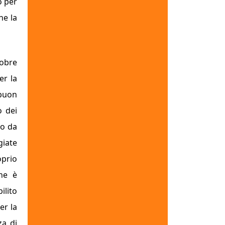
o per
ne la
tobre
er la
 buon
o dei
do da
giate
oprio
 ne è
ilito
er la
za di